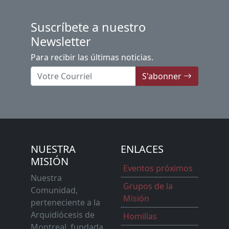
Suscríbete a nuestro
Newsletter
Para recibir las últimas noticias.
S'abonner
NUESTRA
ENLACES
MISIÓN
Eventos próximos
Nuestra
Grupos de la
Comunidad,
Misión
perteneciente a la
Arquidiócesis de
Homilías
Montreal, fundada