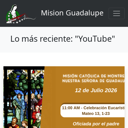
Navigation principale
Aller au contenu principal
Mision Guadalupe
Lo más reciente: "YouTube"